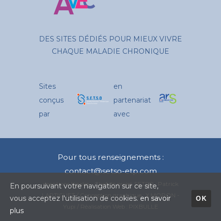
DES SITES DÉDIÉS POUR MIEUX VIVRE
CHAQUE MALADIE CHRONIQUE
Sites
en
conçus
partenariat
par
avec
Pour tous renseignements :
contact@setso-etp.com
mentions légales
- Chef de projet SETSO : Patrick
En poursuivant votre navigation sur ce site,
LARTIGUET / Conception graphique : X.MORON -
vous acceptez l'utilisation de cookies.
en savoir
OK
Yupi / Réalisation Web : PIXBULLE
plus