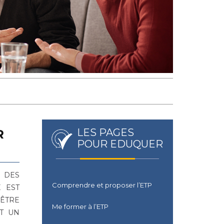
LES PAGES
R
POUR EDUQUER
N DES
Comprendre et proposer l’ETP
 EST
 ÊTRE
Me former à l’ETP
ST UN