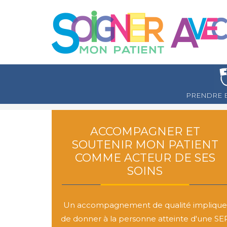
PRENDRE 
ACCOMPAGNER ET
SOUTENIR MON PATIENT
COMME ACTEUR DE SES
SOINS
Un accompagnement de qualité implique
de donner à la personne atteinte d'une SE