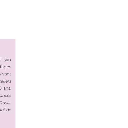
et son
rtages
vivant
eliers
0 ans
.
sances
’avais
ité de