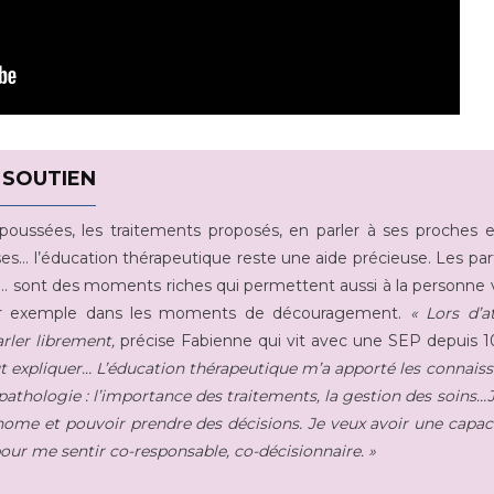
 SOUTIEN
poussées, les traitements proposés, en parler à ses proches 
ses… l’éducation thérapeutique reste une aide précieuse. Les pa
ien… sont des moments riches qui permettent aussi à la personne 
ar exemple dans les moments de découragement.
« Lors d’at
arler librement,
précise Fabienne qui vit avec une SEP depuis 1
out expliquer… L’éducation thérapeutique m’a apporté les connais
pathologie : l’importance des traitements, la gestion des soins…J
ome et pouvoir prendre des décisions. Je veux avoir une capac
 pour me sentir co-responsable, co-décisionnaire. »