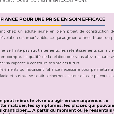
IBLE À TOUS SI L’ON EST BIEN ACCOMPAGNÉ.
FIANCE POUR UNE PRISE EN SOIN EFFICACE
ent chez un adulte jeune en plein projet de construction d
l’évolution est imprévisible, ce qui augmente l’incertitude du p
e se limite pas aux traitements, les retentissements sur la vie
n compte. La qualité de la relation que vous allez instaurer a
sa capacité à construire ses projets futurs.
d’éléments qui favorisent l’alliance nécessaire pour permettre à
L’ETP
ETP, LE POINT DE VUE DU
ME FORMER 
die et surtout se sentir pleinement acteur dans le parcours l
PATIENT
n peut mieux le vivre ou agir en conséquence… »
cette maladie, les symptômes, les phases qui pouvai
s d’anticiper…. A partir du moment où je ressentais