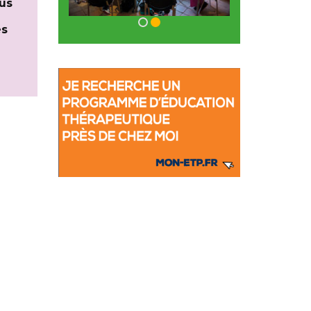
lus
es