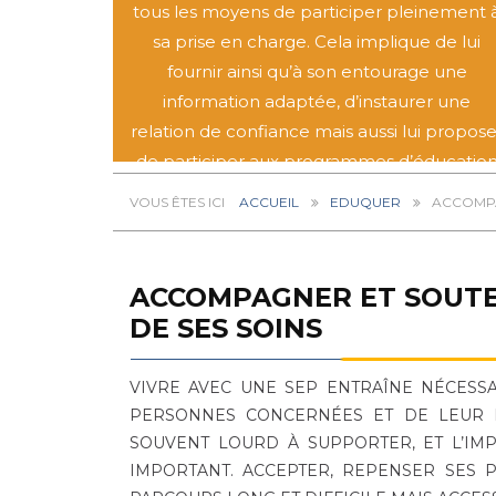
tous les moyens de participer pleinement 
sa prise en charge. Cela implique de lui
fournir ainsi qu’à son entourage une
information adaptée, d’instaurer une
relation de confiance mais aussi lui propose
de participer aux programmes d’éducatio
thérapeutique.
ACCUEIL
EDUQUER
ACCOMPA
ACCOMPAGNER ET SOUTE
DE SES SOINS
VIVRE AVEC UNE SEP ENTRAÎNE NÉCESS
PERSONNES CONCERNÉES ET DE LEUR E
SOUVENT LOURD À SUPPORTER, ET L’IM
IMPORTANT. ACCEPTER, REPENSER SES P